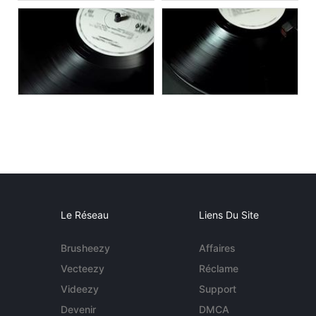
Le Réseau
Liens Du Site
Brusheezy
Affaires
Vecteezy
Réclame
Videezy
Support
Devenir
DMCA