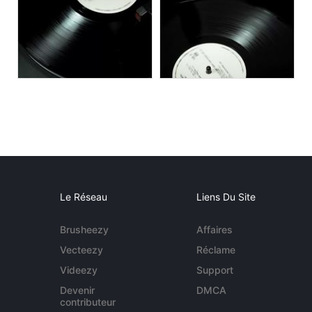
Le Réseau
Liens Du Site
Brusheezy
Affaires
Vecteezy
Réclame
Videezy
Support
Devenir
DMCA
contributeur