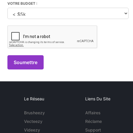
VOTRE BUDGET :
Le Réseau
Liens Du Site
Brusheezy
Affaires
Vecteezy
Réclame
Videezy
Support