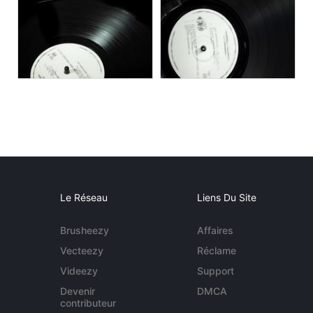
Le Réseau
Liens Du Site
Brusheezy
Affaires
Vecteezy
Réclame
Videezy
Support
Devenir
DMCA
contributeur