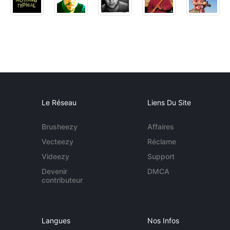
Le Réseau
Liens Du Site
Brusheezy
Affaires
Vecteezy
Réclame
Videezy
Support
Devenir
DMCA
contributeur
Langues
Nos Infos