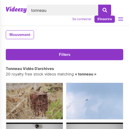
lose
Se connecter
S'inscrire
Mouvement
Filters
Tonneau Vidéo D’archives
20 royalty free stock videos matching
tonneau