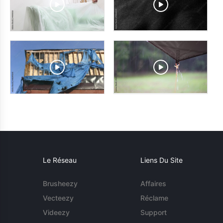
Le Réseau
Liens Du Site
Brusheezy
Affaires
Vecteezy
Réclame
Videezy
Support