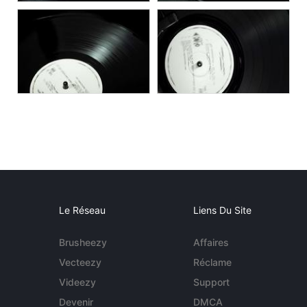
Le Réseau
Liens Du Site
Brusheezy
Affaires
Vecteezy
Réclame
Videezy
Support
Devenir
DMCA