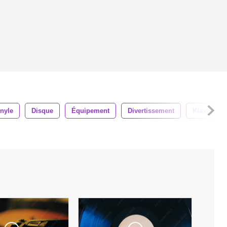
nyle
Disque
Équipement
Divertissement
Klaxon