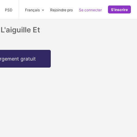
S'inscrire
PSD
Français
Rejoindre pro
Se connecter
aiguille Et
rgement gratuit