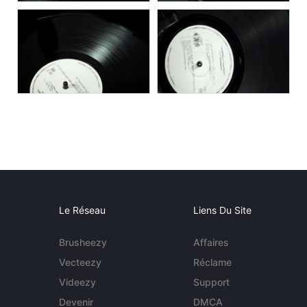
Le Réseau
Liens Du Site
Brusheezy
Affaires
Vecteezy
Réclame
Videezy
Support
Devenir
DMCA