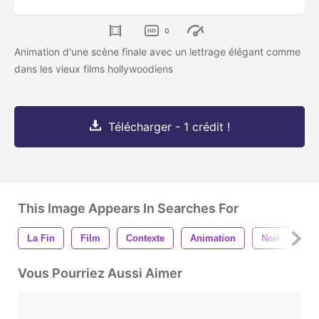
0
Animation d'une scène finale avec un lettrage élégant comme
dans les vieux films hollywoodiens
Télécharger - 1 crédit !
This Image Appears In Searches For
La Fin
Film
Contexte
Animation
Noir
Bl
Vous Pourriez Aussi Aimer