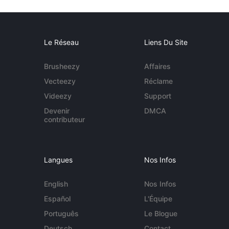
Le Réseau
Liens Du Site
Brusheezy
Affaires
Vecteezy
Réclame
Videezy
Support
Devenir
DMCA
contributeur
Langues
Nos Infos
English
Nos Infos
Español
L'Équipe
Português
Le Blogue
Deutsch
Contact