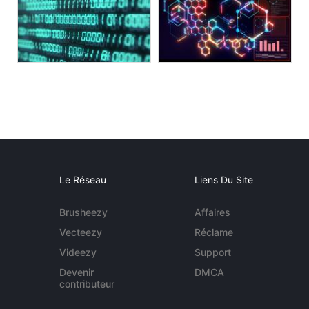
Le Réseau
Liens Du Site
Brusheezy
Affaires
Vecteezy
Réclame
Videezy
Support
Devenir
DMCA
contributeur