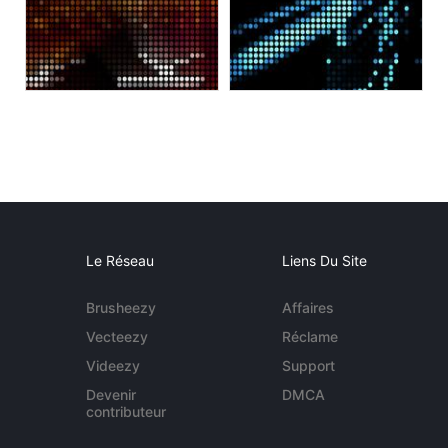
Le Réseau
Liens Du Site
Brusheezy
Affaires
Vecteezy
Réclame
Videezy
Support
Devenir
DMCA
contributeur