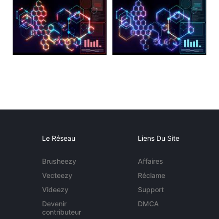
Le Réseau
Liens Du Site
Brusheezy
Affaires
Vecteezy
Réclame
Videezy
Support
Devenir
DMCA
contributeur