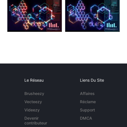
Le Réseau
Liens Du Site
Brusheezy
Affaires
Vecteezy
Réclame
Videezy
Support
Devenir
DMCA
contributeur