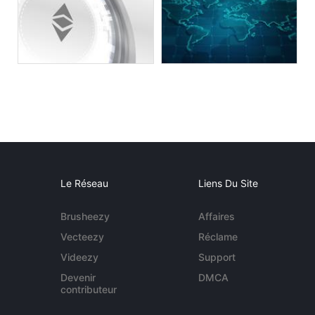
Le Réseau
Liens Du Site
Brusheezy
Affaires
Vecteezy
Réclame
Videezy
Support
Devenir
DMCA
contributeur