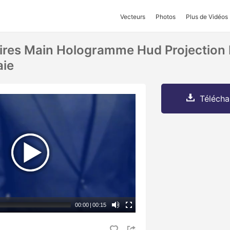
Vecteurs
Photos
Plus de Vidéos
res Main Hologramme Hud Projection B
ie
Télécha
00:00
|
00:15