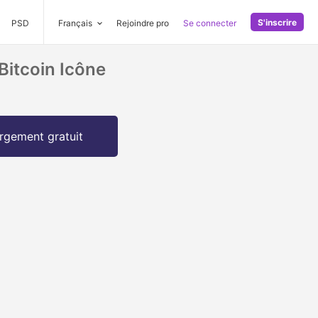
S'inscrire
PSD
Français
Rejoindre pro
Se connecter
itcoin Icône
rgement gratuit