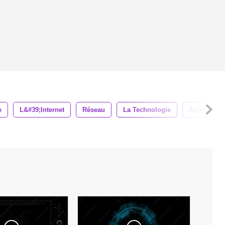
e
L&#39;internet
Réseau
La Technologie
Animation