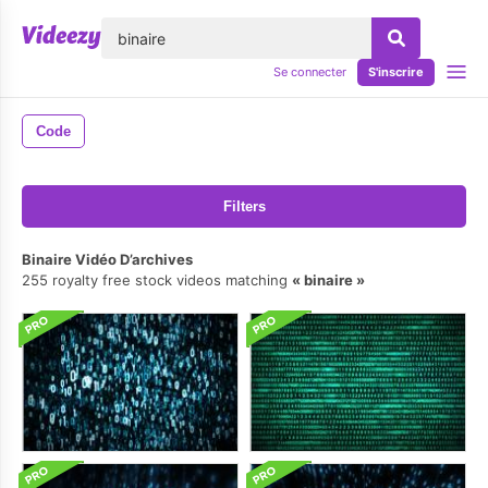
lose
Se connecter
S'inscrire
Code
Filters
Binaire Vidéo D’archives
255 royalty free stock videos matching
binaire