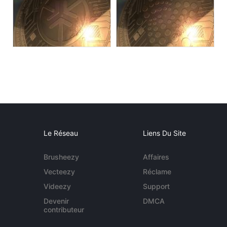
Le Réseau
Liens Du Site
Brusheezy
Affaires
Vecteezy
Réclame
Videezy
Support
Devenir
DMCA
contributeur