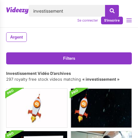
lose
Se connecter
S'inscrire
Argent
Filters
Investissement Vidéo D’archives
297 royalty free stock videos matching
investissement