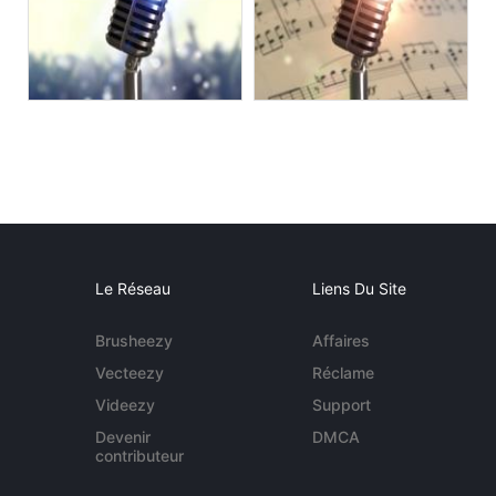
Le Réseau
Liens Du Site
Brusheezy
Affaires
Vecteezy
Réclame
Videezy
Support
Devenir
DMCA
contributeur