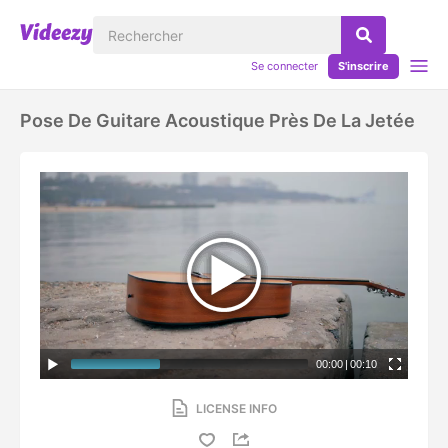
Se connecter
S'inscrire
Pose De Guitare Acoustique Près De La Jetée
00:00
|
00:10
LICENSE INFO