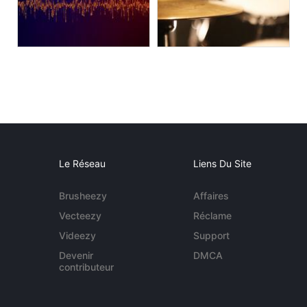
Le Réseau
Liens Du Site
Brusheezy
Affaires
Vecteezy
Réclame
Videezy
Support
Devenir
DMCA
contributeur