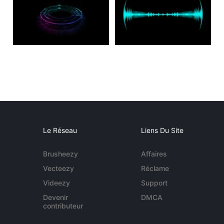
Le Réseau
Liens Du Site
Brusheezy
Affaires
Vecteezy
Réclame
Videezy
Support
Devenir
DMCA
contributeur