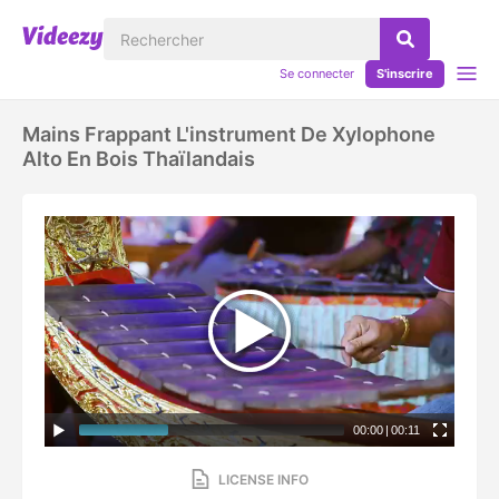
Se connecter
S'inscrire
Mains Frappant L'instrument De Xylophone
Alto En Bois Thaïlandais
00:00
|
00:11
LICENSE INFO