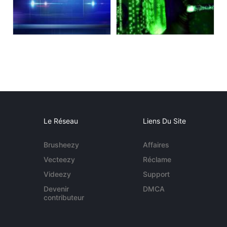
Le Réseau
Liens Du Site
Brusheezy
Affaires
Vecteezy
Réclame
Videezy
Support
Devenir
DMCA
contributeur