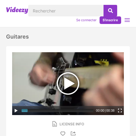
Se connecter
S'inscrire
Guitares
00:00
|
00:38
LICENSE INFO