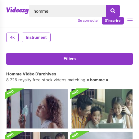
lose
Se connecter
S'inscrire
4k
Instrument
Filters
Homme Vidéo D’archives
8 726 royalty free stock videos matching
homme