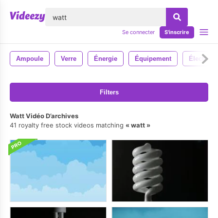
lose
Se connecter
S'inscrire
Ampoule
Verre
Énergie
Équipement
Électriqu
Filters
Watt Vidéo D’archives
41 royalty free stock videos matching
watt