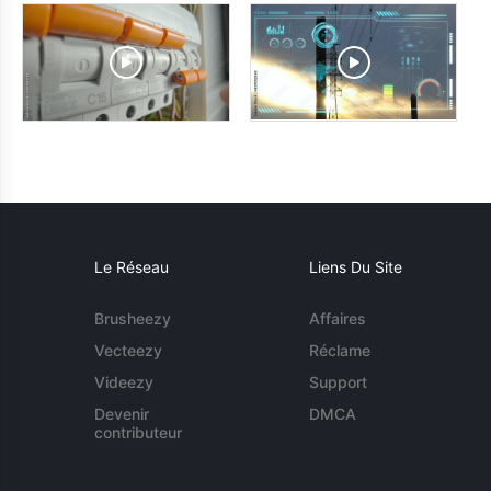
Le Réseau
Liens Du Site
Brusheezy
Affaires
Vecteezy
Réclame
Videezy
Support
Devenir
DMCA
contributeur