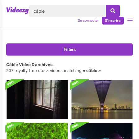
lose
Se connecter
S'inscrire
Filters
Câble Vidéo D’archives
237 royalty free stock videos matching
câble