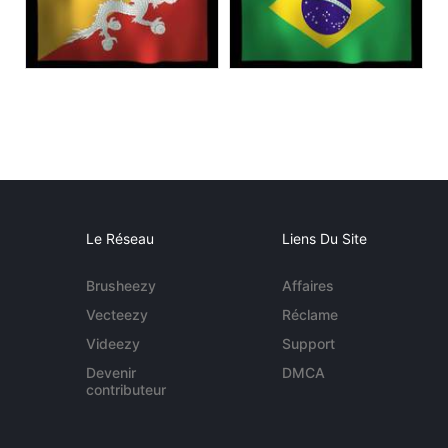
Le Réseau
Liens Du Site
Brusheezy
Affaires
Vecteezy
Réclame
Videezy
Support
Devenir
DMCA
contributeur