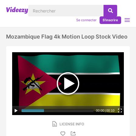
Se connecter
S'inscrire
Mozambique Flag 4k Motion Loop Stock Video
00:00
|
00:10
LICENSE INFO