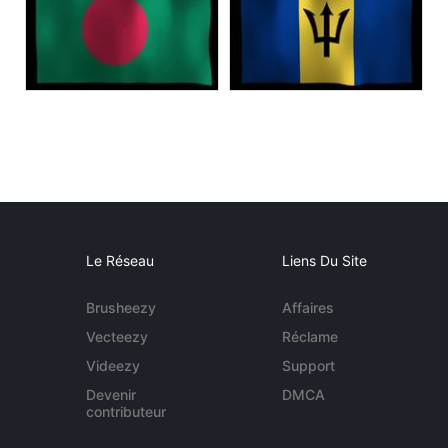
Le Réseau
Liens Du Site
Brusheezy
Affaires
Vecteezy
Réclame
Videezy
Support
Devenir
DMCA
contributeur