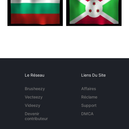
Le Réseau
Liens Du Site
Brusheezy
Affaires
Vecteezy
Réclame
Videezy
Support
Devenir
DMCA
contributeur