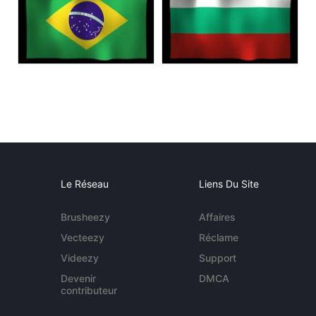
Le Réseau
Liens Du Site
Brusheezy
Affaires
Vecteezy
Réclame
Videezy
Support
Devenir
DMCA
contributeur