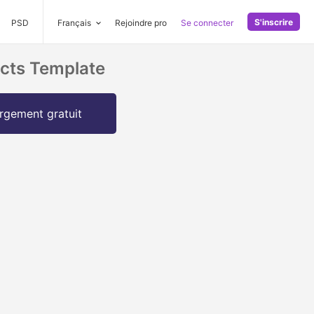
S'inscrire
PSD
Français
Rejoindre pro
Se connecter
cts Template
rgement gratuit