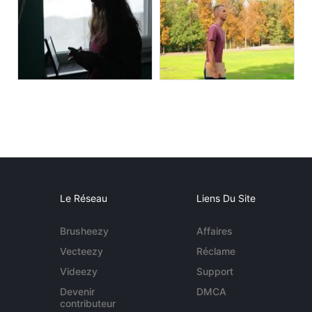
Le Réseau
Liens Du Site
Brusheezy
Affaires
Vecteezy
Réclame
Videezy
Support
Devenir
DMCA
contributeur