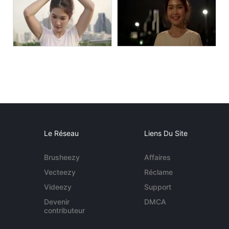
Le Réseau
Liens Du Site
Brusheezy
Affaires
Vecteezy
Réclame
Videezy
Support
Devenir
DMCA
contributeur