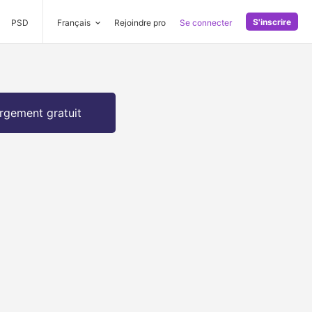
S'inscrire
PSD
Français
Rejoindre pro
Se connecter
rgement gratuit