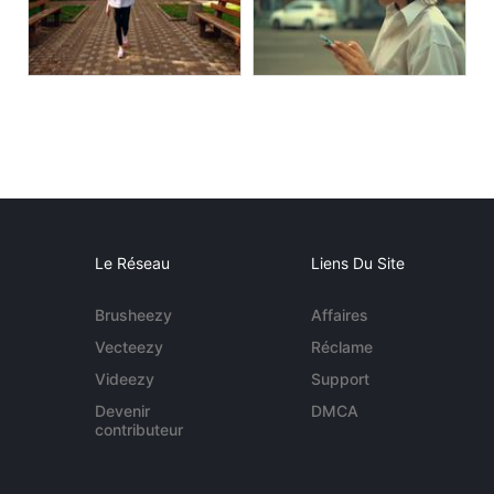
Le Réseau
Liens Du Site
Brusheezy
Affaires
Vecteezy
Réclame
Videezy
Support
Devenir
DMCA
contributeur