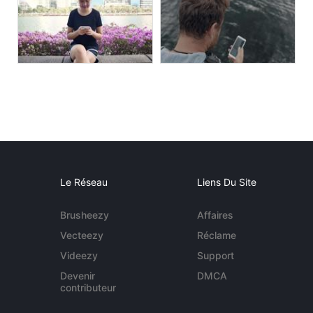
Le Réseau
Liens Du Site
Brusheezy
Affaires
Vecteezy
Réclame
Videezy
Support
Devenir
DMCA
contributeur