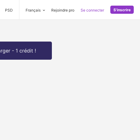
S'inscrire
PSD
Français
Rejoindre pro
Se connecter
rger - 1 crédit !