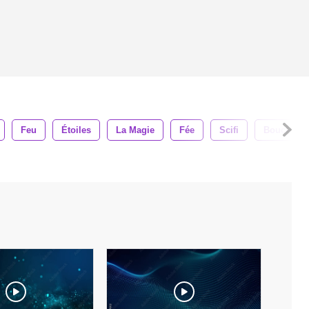
Feu
Étoiles
La Magie
Fée
Scifi
Boucle