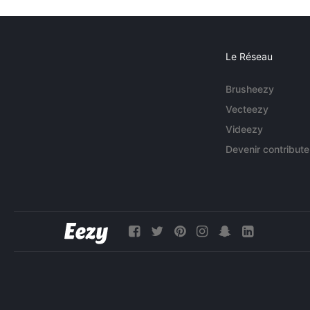
Le Réseau
Brusheezy
Vecteezy
Videezy
Devenir contribute