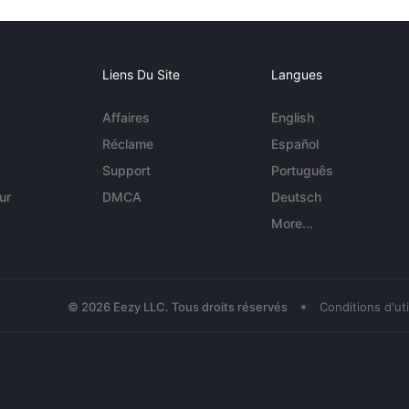
Liens Du Site
Langues
Affaires
English
Réclame
Español
Support
Português
ur
DMCA
Deutsch
More...
•
© 2026 Eezy LLC. Tous droits réservés
Conditions d'uti