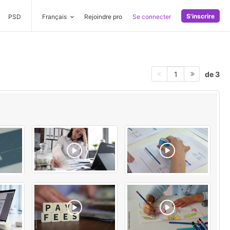
S'inscrire
PSD
Français
Rejoindre pro
Se connecter
de 3
1