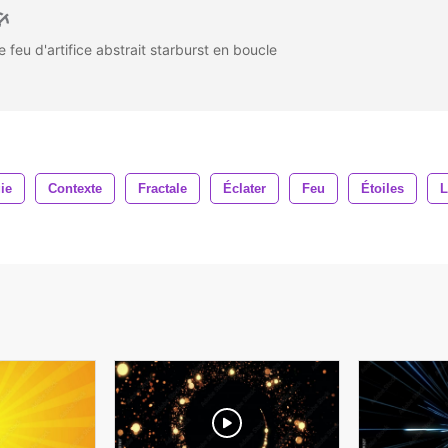
 feu d'artifice abstrait starburst en boucle
ie
Contexte
Fractale
Éclater
Feu
Étoiles
L