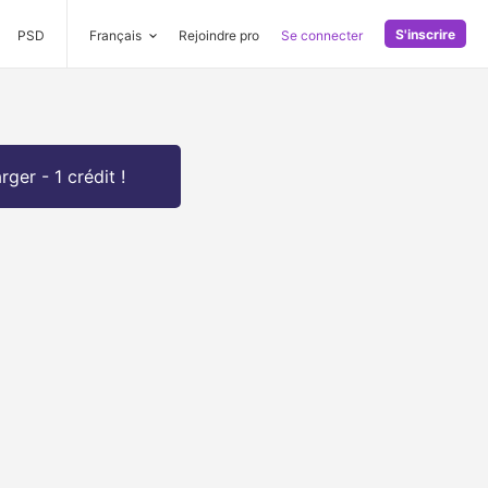
S'inscrire
PSD
Français
Rejoindre pro
Se connecter
rger - 1 crédit !