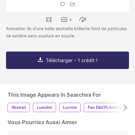
0
Animation 4k d'une belle abstraite brillante fond de particules
de lumière sans soudure en boucle
Télécharger - 1 crédit !
This Image Appears In Searches For
Abstrait
Lumière
Luciole
Feu D&#39;artifice
L
Vous Pourriez Aussi Aimer