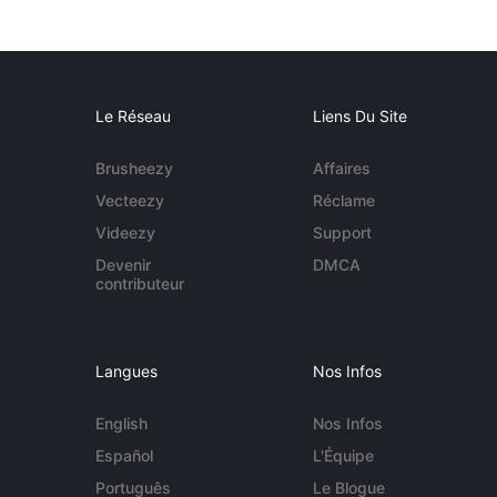
Le Réseau
Liens Du Site
Brusheezy
Affaires
Vecteezy
Réclame
Videezy
Support
Devenir
DMCA
contributeur
Langues
Nos Infos
English
Nos Infos
Español
L'Équipe
Português
Le Blogue