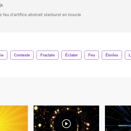
 feu d'artifice abstrait starburst en boucle
ie
Contexte
Fractale
Éclater
Feu
Étoiles
L