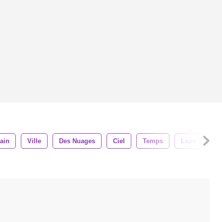
ain
Ville
Des Nuages
Ciel
Temps
Laps
Tr