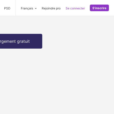
S'inscrire
PSD
Français
Rejoindre pro
Se connecter
rgement gratuit