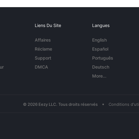
Liens Du Site
Langues
Affaires
English
Réclame
Español
Support
Português
ur
DMCA
Deutsch
More...
•
© 2026 Eezy LLC. Tous droits réservés
Conditions d'uti