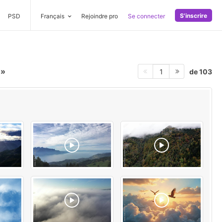
S'inscrire
PSD
Français
Rejoindre pro
Se connecter
s
de 103
1