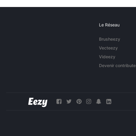
Le Réseau
Brusheezy
Vecteezy
Videezy
Devenir contribute