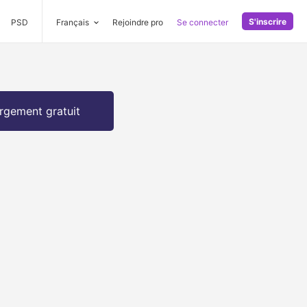
S'inscrire
PSD
Français
Rejoindre pro
Se connecter
rgement gratuit