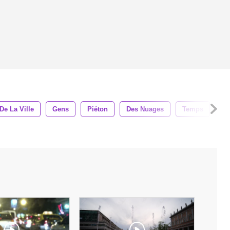
De La Ville
Gens
Piéton
Des Nuages
Temps
La