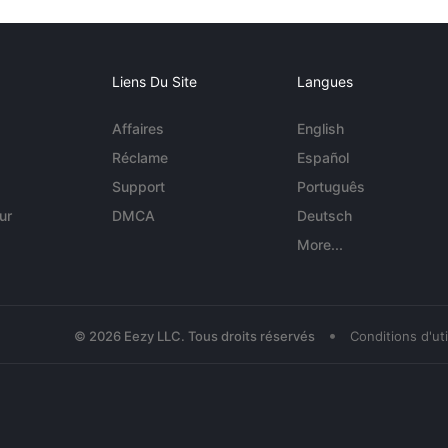
Liens Du Site
Langues
Affaires
English
Réclame
Español
Support
Português
ur
DMCA
Deutsch
More...
•
© 2026 Eezy LLC. Tous droits réservés
Conditions d'uti