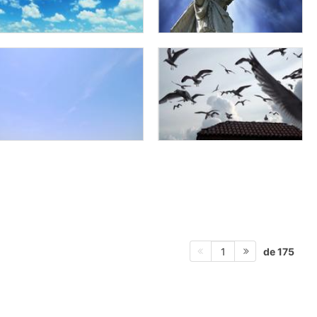
de 175
1