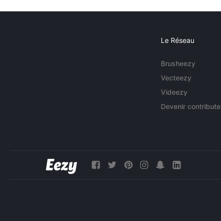
Le Réseau
Brusheezy
Vecteezy
Videezy
Devenir contribute