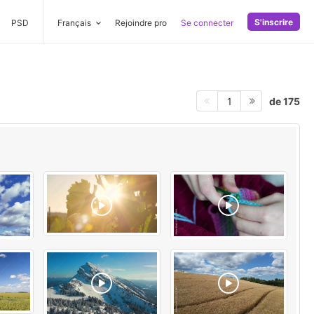
S'inscrire
PSD
Français
Rejoindre pro
Se connecter
de 175
1