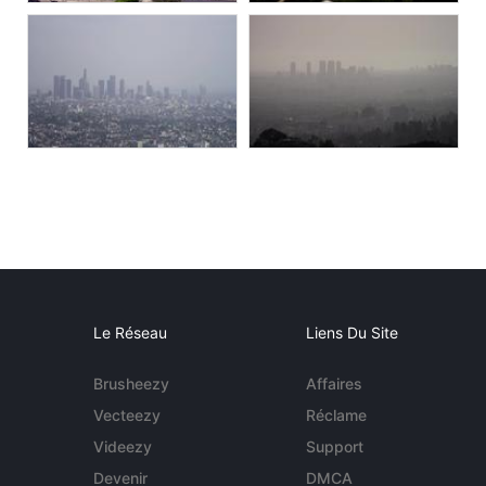
Le Réseau
Liens Du Site
Brusheezy
Affaires
Vecteezy
Réclame
Videezy
Support
Devenir
DMCA