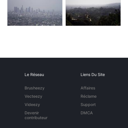
Le Réseau
Liens Du Site
Brusheezy
Affaires
Vecteezy
Réclame
Videezy
Support
Devenir
DMCA
contributeur