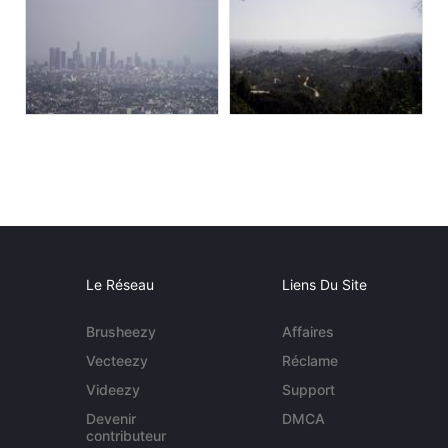
Le Réseau
Liens Du Site
Brusheezy
Affaires
Vecteezy
Réclame
Videezy
Support
Devenir
DMCA
contributeur