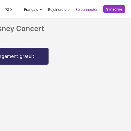
S'inscrire
PSD
Français
Rejoindre pro
Se connecter
isney Concert
.
rgement gratuit