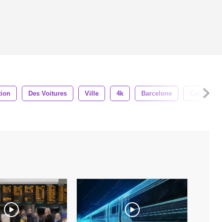
tion
Des Voitures
Ville
4k
Barcelone
Catalogne