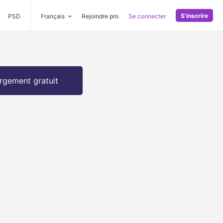
S'inscrire
PSD
Français
Rejoindre pro
Se connecter
rgement gratuit